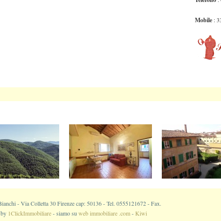
Mobile
: 3
- Via Colletta 30 Firenze cap: 50136 - Tel. 0555121672 - Fax.
 by
1ClickImmobiliare
- siamo su
web immobiliare .com
-
Kiwi