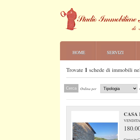
HOME
SERVIZI
1
Trovate
schede di immobili
ne
Ordina per
CASA 
VENDITA
180.0
Greve in Ch