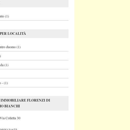
I
to (1)
PER LOCALITÀ
entro duomo (1)
)
dda (1)
 - (1)
 IMMOBILIARE FLORENZI DI
O BIANCHI
 Via Colletta 30
 0555121672