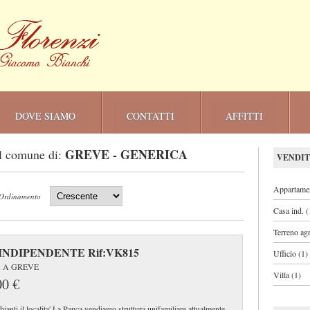
DOVE SIAMO
CONTATTI
AFFITTI
GREVE - GENERICA
l comune di:
VENDIT
Appartamen
Ordinamento
Casa ind. (
Terreno agr
INDIPENDENTE Rif:VK815
Ufficio (1)
 A GREVE
Villa (1)
00 €
ianti il localita' La Panca vendiamo struttura unifamiliare attualmente