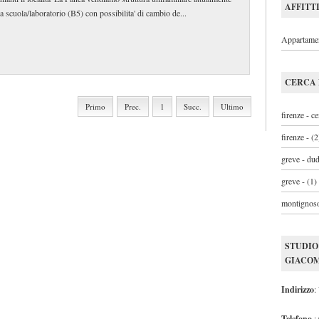
AFFITT
 a scuola/laboratorio (B5) con possibilita' di cambio de...
Appartamen
CERCA 
Primo
Prec.
1
Succ.
Ultimo
firenze - c
firenze - (2
greve - du
greve - (1)
montignoso
STUDIO
GIACOM
Indirizzo
:
Telefono
: